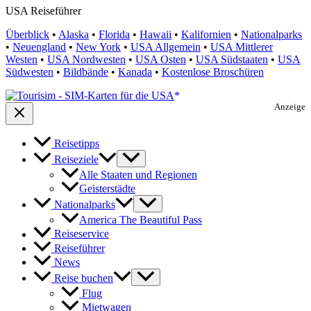
USA Reiseführer
Überblick
•
Alaska
•
Florida
•
Hawaii
•
Kalifornien
•
Nationalparks
•
Neuengland
•
New York
•
USA Allgemein
•
USA Mittlerer
Westen
•
USA Nordwesten
•
USA Osten
•
USA Südstaaten
•
USA
Südwesten
•
Bildbände
•
Kanada
•
Kostenlose Broschüren
Anzeige
Reisetipps
Reiseziele
Alle Staaten und Regionen
Geisterstädte
Nationalparks
America The Beautiful Pass
Reiseservice
Reiseführer
News
Reise buchen
Flug
Mietwagen