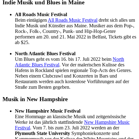
Indie Musik und Blues in Maine
All Roads Music Festival
Beim eintägigen
All Roads Music Festival
dreht sich alles um
Indie Musik und Künstler aus Maine. Musiker aus dem Pop-,
Rock-, Folk-, Country-, Punk- und Hip-Hop-Genre
performen am 20. und 21. Mai 2022 in Belfast, Tickets gibt es
ab $25.
North Atlantic Blues Festival
Um Blues geht es vom 16. bis 17. Juli 2022 beim
North
Atlantic Blues Festival
. Vor der malerischen Kulisse des
Hafens in Rockland spielen regionale Top-Acts des Genres.
Neben einem Clubcrawl und Konzerten in Bars und
Restaurants werden auch kostenlose Vorführungen auf der
Straße zum Besten gegeben.
Musik in New Hampshire
New Hampshire Music Festival
Eine Hommage an klassische Musik und zeitgenössische
Werke ist das jährlich stattfindende
New Hampshire Music
Festival
. Vom 7. bis zum 23. Juli 2022 werden an der
Plymouth State University
Symphoniekonzerte und
Kammermusik vor der Kulisse der White Mountains und der