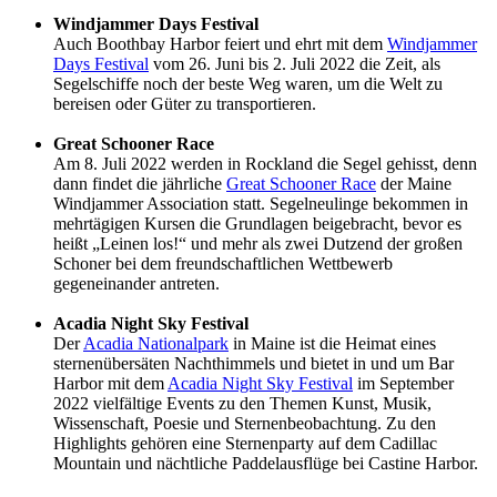
Windjammer Days Festival
Auch Boothbay Harbor feiert und ehrt mit dem
Windjammer
Days Festival
vom 26. Juni bis 2. Juli 2022 die Zeit, als
Segelschiffe noch der beste Weg waren, um die Welt zu
bereisen oder Güter zu transportieren.
Great Schooner Race
Am 8. Juli 2022 werden in Rockland die Segel gehisst, denn
dann findet die jährliche
Great Schooner Race
der Maine
Windjammer Association statt. Segelneulinge bekommen in
mehrtägigen Kursen die Grundlagen beigebracht, bevor es
heißt „Leinen los!“ und mehr als zwei Dutzend der großen
Schoner bei dem freundschaftlichen Wettbewerb
gegeneinander antreten.
Acadia Night Sky Festival
Der
Acadia Nationalpark
in Maine ist die Heimat eines
sternenübersäten Nachthimmels und bietet in und um Bar
Harbor mit dem
Acadia Night Sky Fest
i
val
im September
2022 vielfältige Events zu den Themen Kunst, Musik,
Wissenschaft, Poesie und Sternenbeobachtung. Zu den
Highlights gehören eine Sternenparty auf dem Cadillac
Mountain und nächtliche Paddelausflüge bei Castine Harbor.