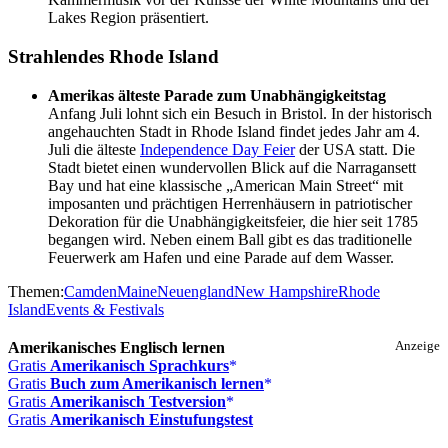
Lakes Region präsentiert.
Strahlendes Rhode Island
Amerikas älteste Parade zum Unabhängigkeitstag
Anfang Juli lohnt sich ein Besuch in Bristol. In der historisch
angehauchten Stadt in Rhode Island findet jedes Jahr am 4.
Juli die älteste
Independence Day Feier
der USA statt. Die
Stadt bietet einen wundervollen Blick auf die Narragansett
Bay und hat eine klassische „American Main Street“ mit
imposanten und prächtigen Herrenhäusern in patriotischer
Dekoration für die Unabhängigkeitsfeier, die hier seit 1785
begangen wird. Neben einem Ball gibt es das traditionelle
Feuerwerk am Hafen und eine Parade auf dem Wasser.
Themen:
Camden
Maine
Neuengland
New Hampshire
Rhode
Island
Events & Festivals
Amerikanisches Englisch lernen
Anzeige
Gratis
Amerikanisch Sprachkurs
Gratis
Buch zum Amerikanisch lernen
Gratis
Amerikanisch Testversion
Gratis
Amerikanisch Einstufungstest