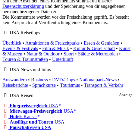
Mit dem Absenden eines Kommentars stimmst du unserer
Datenschutzerklärung
und der Speicherung von dir angegebener,
personenbezogener Daten zu.
Die Kommentare werden vor der Freischaltung geprüft. Es besteht
kein Anspruch auf Veröffentlichung eines Kommentars.
USA Reisetipps
Überblick
•
Attraktionen & Freizeitparks
•
Essen & Genießen
•
Events & Festivals
•
Film & Musik
•
Kultur & Gesellschaft
•
Kunst
& Museen
•
Natur & Outdoor
•
Sport
•
Städte & Metropolen
•
Touren & Traumstraßen
•
Unterkunft
USA News und Infos
Auswandern
•
Business
•
DVD-Tipps
•
Nationalpark-News
•
Reiseberichte
•
Sprachkurse
•
Tourismus
•
Transport & Verkehr
USA Reisen
Anzeige
Flugpreisvergleich
USA
Mietwagen-Preisvergleich
USA
Hotels
Kansas
Ausflüge und Touren
USA
Pauschalreisen USA