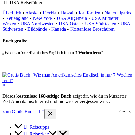
USA Reiseführer
Überblick
•
Alaska
•
Florida
•
Hawaii
•
Kalifornien
•
Nationalparks
•
Neuengland
•
New York
•
USA Allgemein
•
USA Mittlerer
Westen
•
USA Nordwesten
•
USA Osten
•
USA Südstaaten
•
USA
Südwesten
•
Bildbände
•
Kanada
•
Kostenlose Broschüren
Buch gratis:
„Wie man Amerikanisches Englisch in nur 7 Wochen lernt“
Dieses
kostenlose 168-seitige Buch
zeigt dir, wie du in kürzester
Zeit Amerikanisch lernst und nie wieder vergessen wirst.
zum Gratis Buch
Anzeige
Reisetipps
Reiseziele