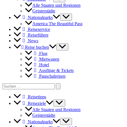
Alle Staaten und Regionen
Geisterstädte
Nationalparks
America The Beautiful Pass
Reiseservice
Reiseführer
News
Reise buchen
Flug
Mietwagen
Hotel
Ausflüge & Tickets
Pauschalreisen
Search
for:
Reisetipps
Reiseziele
Alle Staaten und Regionen
Geisterstädte
Nationalparks