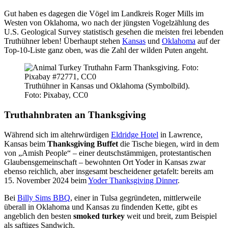
Gut haben es dagegen die Vögel im Landkreis Roger Mills im
Westen von Oklahoma, wo nach der jüngsten Vogelzählung des
U.S. Geological Survey statistisch gesehen die meisten frei lebenden
Truthühner leben! Überhaupt stehen
Kansas
und
Oklahoma
auf der
Top-10-Liste ganz oben, was die Zahl der wilden Puten angeht.
Truthühner in Kansas und Oklahoma (Symbolbild).
Foto: Pixabay, CC0
Truthahnbraten an Thanksgiving
Während sich im altehrwürdigen
Eldridge Hotel
in Lawrence,
Kansas beim
Thanksgiving Buffet
die Tische biegen, wird in dem
von „Amish People“ – einer deutschstämmigen, protestantischen
Glaubensgemeinschaft – bewohnten Ort Yoder in Kansas zwar
ebenso reichlich, aber insgesamt bescheidener getafelt: bereits am
15. November 2024 beim
Yoder Thanksgiving Dinner
.
Bei
Billy Sims BBQ
, einer in Tulsa gegründeten, mittlerweile
überall in Oklahoma und Kansas zu findenden Kette, gibt es
angeblich den besten
smoked turkey
weit und breit, zum Beispiel
als saftiges Sandwich.