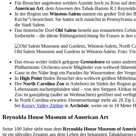
Für Besucher angeboten werden Ausritte hoch zu Ross auf de
American Art
, dem Anwesen des Tabak-Barons R.J Reynolds un
In der Region um
Winston-Salem
stammt ein großer Teil der 
Kirche“) bezeichnet. Sie hatten sich zunächst in Pennsylvani
die Stadt Salem.
Das historische Dorf
Old Salem
besteht aus restaurierten Geb
fortbesteht – die älteste Bildungseinrichtung für Frauen in den
Old Salem Museums and Gardens in Winston-Salem. Foto: Vi
Das etwas weiter östlich gelegene
Greensboro
ist unter ander
Philharmonic Orchestra sowie Mitglieder von weltweit führend
Ganz in der Nähe liegt ein Paradies für Wasserratten: der Ver
In
High Point
finden Besucher den weltweit größten Möbelmark
Der
North Carolina Zoo
in Asheboro im Süden der Region geh
Lebensraum nachempfunden sind – von den Steppen Afrikas bi
Zoo ist ganzjährig (außer an Weihnachten) geöffnet und verfüg
In North Carolina erwarten Abenteuerlustige mehr als 20 Zip 
bei
Kersey Valley Zipline
in
Archdale
, wenn sie in 18 Meter H
Reynolda House Museum of American Art
Seine 100 Jahre sieht man dem
Reynolda House Museum of Ameri
ist ein stilvolles Zeugnis aus dem Leben des bekannten Tabakbarons