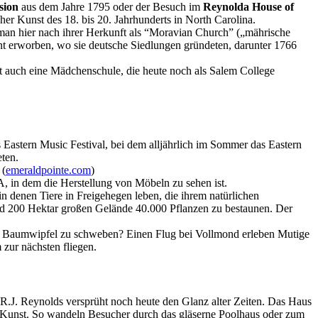
sion
aus dem Jahre 1795 oder der Besuch im
Reynolda House of
r Kunst des 18. bis 20. Jahrhunderts in North Carolina.
man hier nach ihrer Herkunft als “Moravian Church” („mährische
nt erworben, wo sie deutsche Siedlungen gründeten, darunter 1766
t auch eine Mädchenschule, die heute noch als Salem College
Eastern Music Festival, bei dem alljährlich im Sommer das Eastern
ten.
 (
emeraldpointe.com
)
 in dem die Herstellung von Möbeln zu sehen ist.
 denen Tiere in Freigehegen leben, die ihrem natürlichen
d 200 Hektar großen Gelände 40.000 Pflanzen zu bestaunen. Der
rch Baumwipfel zu schweben? Einen Flug bei Vollmond erleben Mutige
 zur nächsten fliegen.
R.J. Reynolds versprüht noch heute den Glanz alter Zeiten. Das Haus
r Kunst. So wandeln Besucher durch das gläserne Poolhaus oder zum