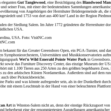
m eleganten
Gut Tanglewood
, eine Besichtigung des
Blandwood Man
d seiner Frau, mit einer der bedeutendsten Sammlungen amerikanische
Bevölkerung von Angehörigen der Herrnhuter Brüdergemeinde ab, die 
a angesiedelt und 1753 von dort aus 400 km² Land in der Region Piedmo
äuden der Siedlung Salem. Im Jahre 1772 gründeten die Herrenhuter dor
 südlichen USA.
sitNC.com
em bekannt für das Greater Greensboro Open, ein PGA-Turnier, und das 
en Symphonieorchestern, Universitäten und Musikkonservatorien auftre
gnügungspark
Wet’n Wild Emerald Pointe Water Park
in Greensboro.
t sowie das Furniture Discovery Center, das einzige Museum der USA,
ört mit 1.100 Tieren aus 250 Arten zu den größten begehbaren Zoos, in
s zu den arktischen Küsten Nordamerikas. Außerdem sind auf dem run
t auch über Picknickbereiche.
Line Parks und was könnte aufregender sein, als in der Dunkelheit du
öhe mit einem Leuchtstab in der Hand von einer beleuchteten Plattform
can Art
in Winston-Salem nicht an, denn der einstige Rückzugsort von 
 und beherbergt eine der renommiertesten Ausstellungen amerikanische