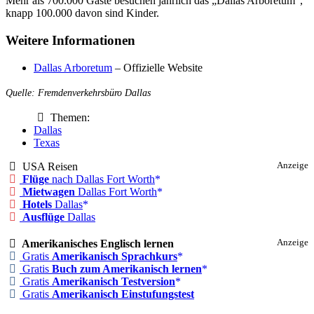
Mehr als 700.000 Gäste besuchen jährlich das „Dallas Arboretum“,
knapp 100.000 davon sind Kinder.
Weitere Informationen
Dallas Arboretum
– Offizielle Website
Quelle: Fremdenverkehrsbüro Dallas
Themen:
Dallas
Texas
USA Reisen
Anzeige
Flüge
nach Dallas Fort Worth
Mietwagen
Dallas Fort Worth
Hotels
Dallas
Ausflüge
Dallas
Amerikanisches Englisch lernen
Anzeige
Gratis
Amerikanisch Sprachkurs
Gratis
Buch zum Amerikanisch lernen
Gratis
Amerikanisch Testversion
Gratis
Amerikanisch Einstufungstest