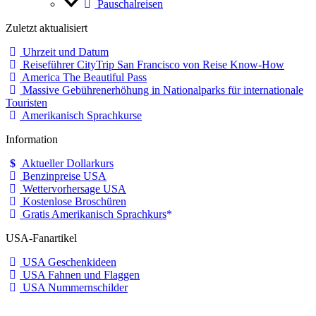
Pauschalreisen
Zuletzt aktualisiert
Uhrzeit und Datum
Reiseführer CityTrip San Francisco von Reise Know-How
America The Beautiful Pass
Massive Gebührenerhöhung in Nationalparks für internationale
Touristen
Amerikanisch Sprachkurse
Information
Aktueller Dollarkurs
Benzinpreise USA
Wettervorhersage USA
Kostenlose Broschüren
Gratis Amerikanisch Sprachkurs
USA-Fanartikel
USA Geschenkideen
USA Fahnen und Flaggen
USA Nummernschilder