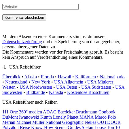
Mail-
Adresse
Website
Mit dem Absenden eines Kommentars stimmst du unserer
Datenschutzerklärung
und der Speicherung von dir angegebener,
personenbezogener Daten zu.
Die Kommentare werden vor der Freischaltung geprüft. Es besteht
kein Anspruch auf Veröffentlichung eines Kommentars.
USA Reiseführer
Überblick
•
Alaska
•
Florida
•
Hawaii
•
Kalifornien
•
Nationalparks
•
Neuengland
•
New York
•
USA Allgemein
•
USA Mittlerer
Westen
•
USA Nordwesten
•
USA Osten
•
USA Südstaaten
•
USA
Südwesten
•
Bildbände
•
Kanada
•
Kostenlose Broschüren
USA Reiseführer nach Reihen
111 Orte
360° medien
ADAC
Baedeker
Bruckmann
Conbook
DuMont
Iwanowski
Kunth
Lonely Planet
MANA
Marco Polo
Merian
Michael Müller
National Geographic
Nelles
OUTDOOR
Polyglott
Reise Know-How
Scenic Guides
Stefan Loose
Top 10