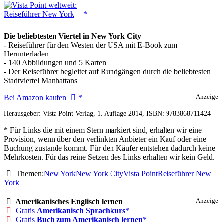
Die beliebtesten Viertel in New York City
- Reiseführer für den Westen der USA mit E-Book zum
Herunterladen
- 140 Abbildungen und 5 Karten
- Der Reiseführer begleitet auf Rundgängen durch die beliebtesten
Stadtviertel Manhattans
Vista
Bei Amazon kaufen
Anzeige
Point
Herausgeber: Vista Point Verlag, 1. Auflage 2014, ISBN: 9783868711424
weltweit:
Reiseführer
* Für Links die mit einem Stern markiert sind, erhalten wir eine
New
Provision, wenn über den verlinkten Anbieter ein Kauf oder eine
York
Buchung zustande kommt. Für den Käufer entstehen dadurch keine
Mehrkosten. Für das reine Setzen des Links erhalten wir kein Geld.
Themen:
New York
New York City
Vista Point
Reiseführer New
York
Amerikanisches Englisch lernen
Anzeige
Gratis
Amerikanisch Sprachkurs
Gratis
Buch zum Amerikanisch lernen