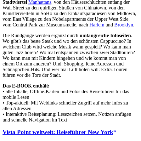
Stadtviertel
Manhattans
, von den Häuserschluchten entlang der
Wall Street zu den quirligen Straßen von Chinatown, von den
Künstlervierteln in SoHo zu den Einkaufsparadiesen von Midtown,
vom East Village zu den Nobelapartments der Upper West Side,
vom Central Park zur Museumsmeile, nach
Harlem
und
Brooklyn
.
Die Rundgänge werden ergänzt durch
umfangreiche Infoseiten
.
Wo gibt’s das beste Steak und wo den schönsten Cappuccino? In
welchem Club wird welche Musik wann gespielt? Wo kann man
guten Jazz hören? Wo mal entspannen zwischen zwei Stadttouren?
Wo kann man mit Kindern hingehen und wie kommt man von
einem Ort zum anderen? Und: Shopping, feine Adressen und
Schnäppchen-Hits. Und wer mal Luft holen will: Extra-Touren
führen vor die Tore der Stadt.
Das E-BOOK enthält:
• alle Inhalte, Offline-Karten und Fotos des Reiseführers für das
mobile Lesen
• Top-aktuell: Mit Weblinks schneller Zugriff auf mehr Infos zu
allen Adressen
• Interaktive Reiseplanung: Lesezeichen setzen, Notizen anfügen
und schnelle Navigation im Text
Vista Point weltweit: Reiseführer New York