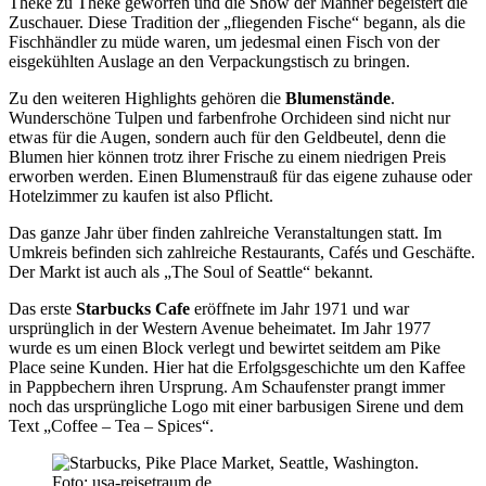
Theke zu Theke geworfen und die Show der Männer begeistert die
Zuschauer. Diese Tradition der „fliegenden Fische“ begann, als die
Fischhändler zu müde waren, um jedesmal einen Fisch von der
eisgekühlten Auslage an den Verpackungstisch zu bringen.
Zu den weiteren Highlights gehören die
Blumenstände
.
Wunderschöne Tulpen und farbenfrohe Orchideen sind nicht nur
etwas für die Augen, sondern auch für den Geldbeutel, denn die
Blumen hier können trotz ihrer Frische zu einem niedrigen Preis
erworben werden. Einen Blumenstrauß für das eigene zuhause oder
Hotelzimmer zu kaufen ist also Pflicht.
Das ganze Jahr über finden zahlreiche Veranstaltungen statt. Im
Umkreis befinden sich zahlreiche Restaurants, Cafés und Geschäfte.
Der Markt ist auch als „The Soul of Seattle“ bekannt.
Das erste
Starbucks Cafe
eröffnete im Jahr 1971 und war
ursprünglich in der Western Avenue beheimatet. Im Jahr 1977
wurde es um einen Block verlegt und bewirtet seitdem am Pike
Place seine Kunden. Hier hat die Erfolgsgeschichte um den Kaffee
in Pappbechern ihren Ursprung. Am Schaufenster prangt immer
noch das ursprüngliche Logo mit einer barbusigen Sirene und dem
Text „Coffee – Tea – Spices“.