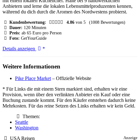
mit einem lokalen Küchenchef. Halte bei 9 handwerklichen
Anbietern und lerne die lokalen Lebensmittelproduzenten kennen,
während du dich durch die Aromen des Nordwestens probierst.
Kundenbewertung:
4.86
von 5
(1008 Bewertungen)
Dauer:
120 Minuten
Preis:
ab 65 Euro pro Person
Foto:
GetYourGuide
Seattle:
Details anzeigen
Pike
Place
Market
Weitere Informationen
Chef-
Guided
Pike Place Market
– Offizielle Website
Foodtour
* Für Links die mit einem Stern markiert sind, erhalten wir eine
Provision, wenn über den verlinkten Anbieter ein Kauf oder eine
Buchung zustande kommt. Für den Käufer entstehen dadurch keine
Mehrkosten. Für das reine Setzen des Links erhalten wir kein Geld.
Themen:
Seattle
Washington
USA Reisen
Anzeige