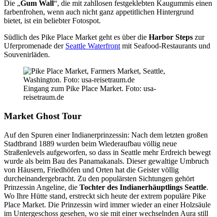
Die „
Gum Wall
“, die mit zahllosen festgeklebten Kaugummis einen
farbenfrohen, wenn auch nicht ganz appetitlichen Hintergrund
bietet, ist ein beliebter Fotospot.
Südlich des Pike Place Market geht es über die
Harbor Steps
zur
Uferpromenade der
Seattle Waterfront
mit Seafood-Restaurants und
Souvenirläden.
Eingang zum Pike Place Market. Foto: usa-
reisetraum.de
Market Ghost Tour
Auf den Spuren einer Indianerprinzessin: Nach dem letzten großen
Stadtbrand 1889 wurden beim Wiederaufbau völlig neue
Straßenlevels aufgeworfen, so dass in Seattle mehr Erdreich bewegt
wurde als beim Bau des Panamakanals. Dieser gewaltige Umbruch
von Häusern, Friedhöfen und Orten hat die Geister völlig
durcheinandergebracht. Zu den populärsten Sichtungen gehört
Prinzessin Angeline, die
Tochter des Indianerhäuptlings Seattle
.
Wo Ihre Hütte stand, erstreckt sich heute der extrem populäre Pike
Place Market. Die Prinzessin wird immer wieder an einer Holzsäule
im Untergeschoss gesehen, wo sie mit einer wechselnden Aura still