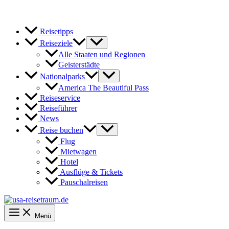
Reisetipps
Reiseziele
Alle Staaten und Regionen
Geisterstädte
Nationalparks
America The Beautiful Pass
Reiseservice
Reiseführer
News
Reise buchen
Flug
Mietwagen
Hotel
Ausflüge & Tickets
Pauschalreisen
Menü