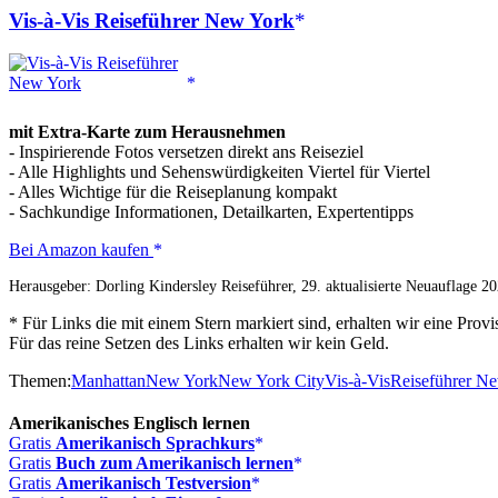
Vis-à-Vis Reiseführer New York
mit Extra-Karte zum Herausnehmen
- Inspirierende Fotos versetzen direkt ans Reiseziel
- Alle Highlights und Sehenswürdigkeiten Viertel für Viertel
- Alles Wichtige für die Reiseplanung kompakt
- Sachkundige Informationen, Detailkarten, Expertentipps
Vis-
Bei Amazon kaufen
à-
Herausgeber: Dorling Kindersley Reiseführer, 29. aktualisierte Neuauflage
Vis
Reiseführer
* Für Links die mit einem Stern markiert sind, erhalten wir eine Pr
New
Für das reine Setzen des Links erhalten wir kein Geld.
York
Themen:
Manhattan
New York
New York City
Vis-à-Vis
Reiseführer N
Amerikanisches Englisch lernen
Gratis
Amerikanisch Sprachkurs
Gratis
Buch zum Amerikanisch lernen
Gratis
Amerikanisch Testversion