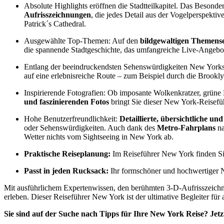
Absolute Highlights eröffnen die Stadtteilkapitel. Das Besonde
Aufrisszeichnungen
, die jedes Detail aus der Vogelperspekti
Patrick´s Cathedral.
Ausgewählte Top-Themen: Auf den
bildgewaltigen Themense
die spannende Stadtgeschichte, das umfangreiche Live-Angebo
Entlang der beeindruckendsten Sehenswürdigkeiten New Yorks s
auf eine erlebnisreiche Route – zum Beispiel durch die Brookly
Inspirierende Fotografien: Ob imposante Wolkenkratzer, grün
und faszinierenden Fotos
bringt Sie dieser New York-Reisefüh
Hohe Benutzerfreundlichkeit:
Detaillierte, übersichtliche un
oder Sehenswürdigkeiten. Auch dank des
Metro-Fahrplans
na
Wetter nichts vom Sightseeing in New York ab.
Praktische Reiseplanung:
Im Reiseführer New York finden Sie
Passt in jeden Rucksack:
Ihr formschöner und hochwertiger Ne
Mit ausführlichem Expertenwissen, den berühmten 3-D-Aufrisszeichn
erleben. Dieser Reiseführer New York ist der ultimative Begleiter für a
Sie sind auf der Suche nach Tipps für Ihre New York Reise? Jetz