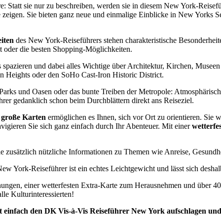
re: Statt sie nur zu beschreiben, werden sie in diesem New York-Reisef
ve zeigen. Sie bieten ganz neue und einmalige Einblicke in New Yorks S
iten
des New York-Reiseführers stehen charakteristische Besonderheit
t oder die besten Shopping-Möglichkeiten.
pazieren und dabei alles Wichtige über Architektur, Kirchen, Museen 
n Heights oder den SoHo Cast-Iron Historic District.
e Parks und Oasen oder das bunte Treiben der Metropole: Atmosphäris
rer gedanklich schon beim Durchblättern direkt ans Reiseziel.
d große Karten
ermöglichen es Ihnen, sich vor Ort zu orientieren. Sie 
vigieren Sie sich ganz einfach durch Ihr Abenteuer. Mit einer
wetterf
 zusätzlich nützliche Informationen zu Themen wie Anreise, Gesundheit
w York-Reiseführer ist ein echtes Leichtgewicht und lässt sich desha
ungen, einer wetterfesten Extra-Karte zum Herausnehmen und über 40
lle Kulturinteressierten!
t einfach den DK Vis-à-Vis Reiseführer New York aufschlagen und e