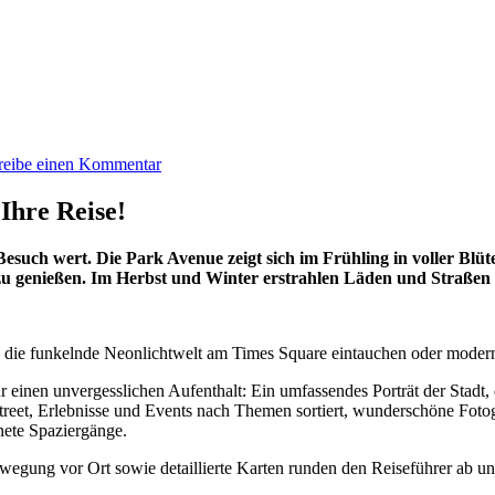
reibe einen Kommentar
Ihre Reise!
 Besuch wert. Die Park Avenue zeigt sich im Frühling in voller Bl
zu genießen. Im Herbst und Winter erstrahlen Läden und Straßen 
n die funkelnde Neonlichtwelt am Times Square eintauchen oder mod
ür einen unvergesslichen Aufenthalt: Ein umfassendes Porträt der Stadt
Street, Erlebnisse und Events nach Themen sortiert, wunderschöne Foto
ete Spaziergänge.
egung vor Ort sowie detaillierte Karten runden den Reiseführer ab un