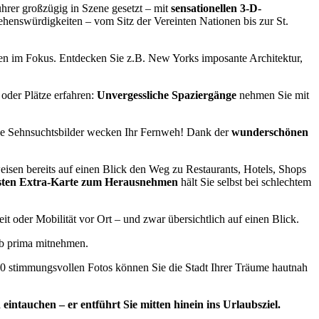
ührer großzügig in Szene gesetzt – mit
sensationellen 3-D-
ehenswürdigkeiten – vom Sitz der Vereinten Nationen bis zur St.
en im Fokus. Entdecken Sie z.B. New Yorks imposante Architektur,
oder Plätze erfahren:
Unvergessliche Spaziergänge
nehmen Sie mit
che Sehnsuchtsbilder wecken Ihr Fernweh! Dank der
wunderschönen
weisen bereits auf einen Blick den Weg zu Restaurants, Hotels, Shops
esten Extra-Karte zum Herausnehmen
hält Sie selbst bei schlechtem
 oder Mobilität vor Ort – und zwar übersichtlich auf einen Blick.
lb prima mitnehmen.
0 stimmungsvollen Fotos können Sie die Stadt Ihrer Träume hautnah
intauchen – er entführt Sie mitten hinein ins Urlaubsziel.