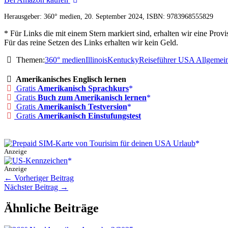
NordAmerika
Herausgeber: 360° medien, 20. September 2024, ISBN: 9783968555829
-
Ausgabe
* Für Links die mit einem Stern markiert sind, erhalten wir eine Pr
3/2024
Für das reine Setzen des Links erhalten wir kein Geld.
Themen:
360° medien
Illinois
Kentucky
Reiseführer USA Allgemei
Amerikanisches Englisch lernen
Gratis
Amerikanisch Sprachkurs
Gratis
Buch zum Amerikanisch lernen
Gratis
Amerikanisch Testversion
Gratis
Amerikanisch Einstufungstest
Anzeige
Anzeige
←
Vorheriger Beitrag
Nächster Beitrag
→
Ähnliche Beiträge