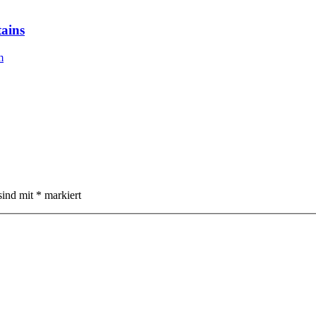
ains
sind mit
*
markiert