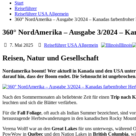
Start
Reiseführer
Reiseführer USA Allgemein
360° NordAmerika – Ausgabe 3/2024 – Kanadas farbenfroher 
360° NordAmerika – Ausgabe 3/2024 – Kan
7. Mai 2025
Reiseführer USA Allgemein
Illinois
Reisen, Natur und Gesellschaft
Nordamerika boomt! Wer aktuell in Kanada und den USA unterwegs
darauf hin, dass der Boom endet. Die Sehnsucht ist ungebrochen
Nach den Sommermonaten als beliebteste Zeit für einen
Trip nach K
leuchten und sich die Blätter verfärben.
Für die
Fall Foliage
, oft auch als Indian Summer bezeichnet, sind vo
herausragende Herbstwanderungen in den kanadischen Rocky Mountain
Verena Wolff war an den
Great Lakes
für uns unterwegs, während 
PowWow in
Québec
und den Nation Lakes in
British Columbia
, w