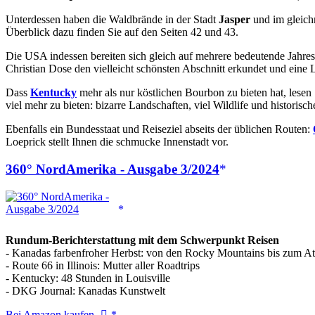
Unterdessen haben die Waldbrände in der Stadt
Jasper
und im gleich
Überblick dazu finden Sie auf den Seiten 42 und 43.
Die USA indessen bereiten sich gleich auf mehrere bedeutende Jahrest
Christian Dose den vielleicht schönsten Abschnitt erkundet und eine L
Dass
Kentucky
mehr als nur köstlichen Bourbon zu bieten hat, lesen 
viel mehr zu bieten: bizarre Landschaften, viel Wildlife und historisch
Ebenfalls ein Bundesstaat und Reiseziel abseits der üblichen Routen:
Loeprick stellt Ihnen die schmucke Innenstadt vor.
360° NordAmerika - Ausgabe 3/2024
Rundum-Berichterstattung mit dem Schwerpunkt Reisen
- Kanadas farbenfroher Herbst: von den Rocky Mountains bis zum At
- Route 66 in Illinois: Mutter aller Roadtrips
- Kentucky: 48 Stunden in Louisville
- DKG Journal: Kanadas Kunstwelt
360°
Bei Amazon kaufen