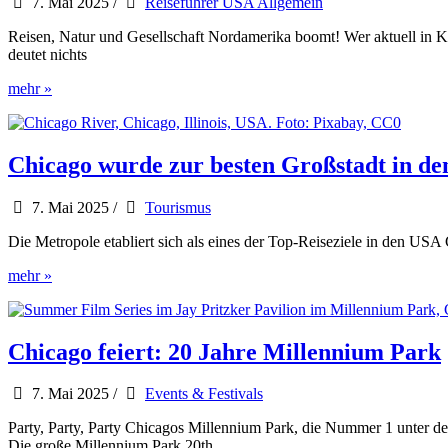
7. Mai 2025
/
Reiseführer USA Allgemein
Reise
Know-
Reisen, Natur und Gesellschaft Nordamerika boomt! Wer aktuell in Ka
How
deutet nichts
360°
mehr »
NordAmerika
–
Ausgabe
3/2024
Chicago wurde zur besten Großstadt in d
–
Kanadas
7. Mai 2025
/
Tourismus
farbenfroher
Herbst
Die Metropole etabliert sich als eines der Top-Reiseziele in den U
Chicago
mehr »
wurde
zur
besten
Großstadt
Chicago feiert: 20 Jahre Millennium Park
in
den
7. Mai 2025
/
Events & Festivals
USA
gewählt
Party, Party, Party Chicagos Millennium Park, die Nummer 1 unter den
Die große Millennium Park 20th