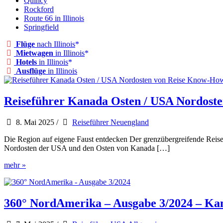
Quincy
Rockford
Route 66 in Illinois
Springfield
Flüge
nach Illinois
Mietwagen
in Illinois
Hotels
in Illinois
Ausflüge
in Illinois
Reiseführer Kanada Osten / USA Nordost
8. Mai 2025
/
Reiseführer Neuengland
Die Region auf eigene Faust entdecken Der grenzübergreifende Reis
Nordosten der USA und den Osten von Kanada […]
Reiseführer
mehr »
Kanada
Osten
/
USA
360° NordAmerika – Ausgabe 3/2024 – Kan
Nordosten
von