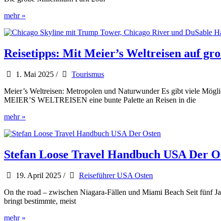
Chicago
mehr »
feiert: 20
Jahre
Millennium
Park
Reisetipps: Mit Meier’s Weltreisen auf gr
1. Mai 2025
/
Tourismus
Meier’s Weltreisen: Metropolen und Naturwunder Es gibt viele Möglic
MEIER’S WELTREISEN eine bunte Palette an Reisen in die
Reisetipps:
mehr »
Mit
Meier’s
Weltreisen
auf
Stefan Loose Travel Handbuch USA Der O
großer
Tour
19. April 2025
/
Reiseführer USA Osten
in
den
On the road – zwischen Niagara-Fällen und Miami Beach Seit fünf J
USA
bringt bestimmte, meist
Stefan
mehr »