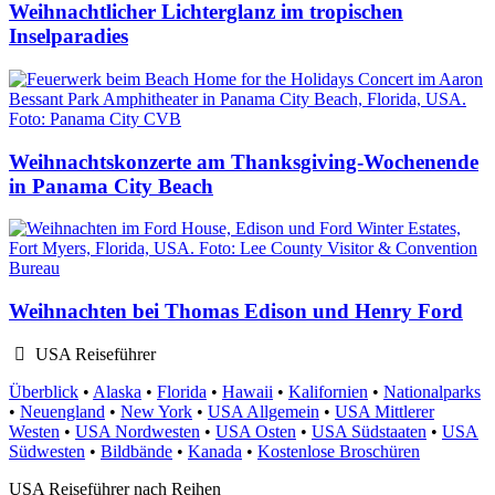
Weihnachtlicher Lichterglanz im tropischen
Inselparadies
Weihnachtskonzerte am Thanksgiving-Wochenende
in Panama City Beach
Weihnachten bei Thomas Edison und Henry Ford
USA Reiseführer
Überblick
•
Alaska
•
Florida
•
Hawaii
•
Kalifornien
•
Nationalparks
•
Neuengland
•
New York
•
USA Allgemein
•
USA Mittlerer
Westen
•
USA Nordwesten
•
USA Osten
•
USA Südstaaten
•
USA
Südwesten
•
Bildbände
•
Kanada
•
Kostenlose Broschüren
USA Reiseführer nach Reihen