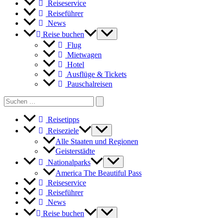
Reiseservice
Reiseführer
News
Reise buchen
Flug
Mietwagen
Hotel
Ausflüge & Tickets
Pauschalreisen
Search
for:
Reisetipps
Reiseziele
Alle Staaten und Regionen
Geisterstädte
Nationalparks
America The Beautiful Pass
Reiseservice
Reiseführer
News
Reise buchen