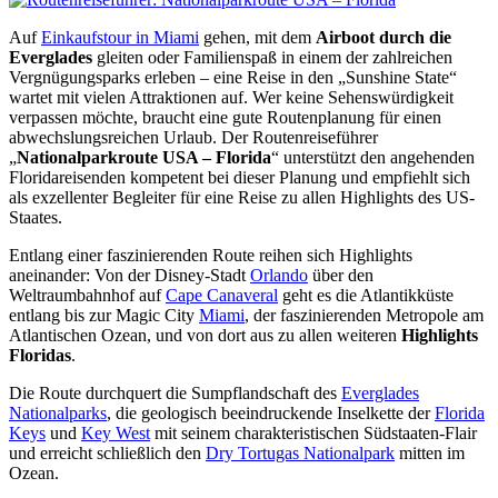
Auf
Einkaufstour in Miami
gehen, mit dem
Airboot durch die
Everglades
gleiten oder Familienspaß in einem der zahlreichen
Vergnügungsparks erleben – eine Reise in den „Sunshine State“
wartet mit vielen Attraktionen auf. Wer keine Sehenswürdigkeit
verpassen möchte, braucht eine gute Routenplanung für einen
abwechslungsreichen Urlaub. Der Routenreiseführer
„
Nationalparkroute USA – Florida
“ unterstützt den angehenden
Floridareisenden kompetent bei dieser Planung und empfiehlt sich
als exzellenter Begleiter für eine Reise zu allen Highlights des US-
Staates.
Entlang einer faszinierenden Route reihen sich Highlights
aneinander: Von der Disney-Stadt
Orlando
über den
Weltraumbahnhof auf
Cape Canaveral
geht es die Atlantikküste
entlang bis zur Magic City
Miami
, der faszinierenden Metropole am
Atlantischen Ozean, und von dort aus zu allen weiteren
Highlights
Floridas
.
Die Route durchquert die Sumpflandschaft des
Everglades
Nationalparks
, die geologisch beeindruckende Inselkette der
Florida
Keys
und
Key West
mit seinem charakteristischen Südstaaten-Flair
und erreicht schließlich den
Dry Tortugas Nationalpark
mitten im
Ozean.