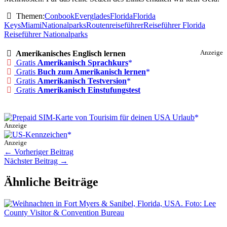
Themen:
Conbook
Everglades
Florida
Florida
Keys
Miami
Nationalparks
Routenreiseführer
Reiseführer Florida
Reiseführer Nationalparks
Amerikanisches Englisch lernen
Anzeige
Gratis
Amerikanisch Sprachkurs
Gratis
Buch zum Amerikanisch lernen
Gratis
Amerikanisch Testversion
Gratis
Amerikanisch Einstufungstest
Anzeige
Anzeige
←
Vorheriger Beitrag
Nächster Beitrag
→
Ähnliche Beiträge