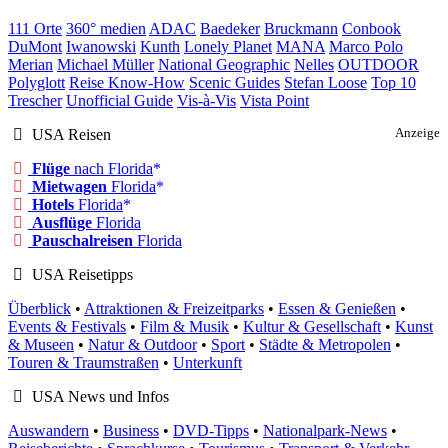
111 Orte
360° medien
ADAC
Baedeker
Bruckmann
Conbook
DuMont
Iwanowski
Kunth
Lonely Planet
MANA
Marco Polo
Merian
Michael Müller
National Geographic
Nelles
OUTDOOR
Polyglott
Reise Know-How
Scenic Guides
Stefan Loose
Top 10
Trescher
Unofficial Guide
Vis-à-Vis
Vista Point
USA Reisen
Anzeige
Flüge
nach Florida
Mietwagen
Florida
Hotels
Florida
Ausflüge
Florida
Pauschalreisen
Florida
USA Reisetipps
Überblick
•
Attraktionen & Freizeitparks
•
Essen & Genießen
•
Events & Festivals
•
Film & Musik
•
Kultur & Gesellschaft
•
Kunst
& Museen
•
Natur & Outdoor
•
Sport
•
Städte & Metropolen
•
Touren & Traumstraßen
•
Unterkunft
USA News und Infos
Auswandern
•
Business
•
DVD-Tipps
•
Nationalpark-News
•