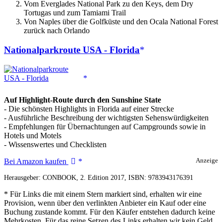
Vom Everglades National Park zu den Keys, dem Dry
Tortugas und zum Tamiami Trail
Von Naples über die Golfküste und den Ocala National Forest
zurück nach Orlando
Nationalparkroute USA - Florida
Auf Highlight-Route durch den Sunshine State
- Die schönsten Highlights in Florida auf einer Strecke
- Ausführliche Beschreibung der wichtigsten Sehenswürdigkeiten
- Empfehlungen für Übernachtungen auf Campgrounds sowie in
Hotels und Motels
- Wissenswertes und Checklisten
Nationalparkroute
Bei Amazon kaufen
Anzeige
USA
Herausgeber: CONBOOK, 2. Edition 2017, ISBN: 9783943176391
-
Florida
* Für Links die mit einem Stern markiert sind, erhalten wir eine
Provision, wenn über den verlinkten Anbieter ein Kauf oder eine
Buchung zustande kommt. Für den Käufer entstehen dadurch keine
Mehrkosten. Für das reine Setzen des Links erhalten wir kein Geld.