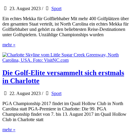
23. August 2023
/
Sport
Ein echtes Mekka für Golfliebhaber Mit mehr 400 Golfplätzen über
den gesamten Staat verteilt, ist North Carolina ein echtes Mekka für
Golfliebhaber und gehört zu den beliebtesten Reise-Destinationen
unter Golfspielern. Unzählige Championships wurden
Die
mehr »
Golfwelt
blickt
nach
North
Carolina
Die Golf-Elite versammelt sich erstmals
in Charlotte
22. August 2023
/
Sport
PGA Championship 2017 findet im Quail Hollow Club in North
Carolina statt PGA-Premiere in Charlotte: Die 99. PGA
Championship findet von 7. bis 13. August 2017 im Quail Hollow
Club in Charlotte statt
Die
mehr »