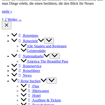
End
man Dinge erlebt, die einen berühren, die den Blick für Neues
für
Scott
Vista
mehr »
Eastwood?
Point
1
2
Weiter
→
Reiseführer
Ostküste
USA
Reisetipps
Reiseziele
Alle Staaten und Regionen
Geisterstädte
Nationalparks
America The Beautiful Pass
Reiseservice
Reiseführer
News
Reise buchen
Flug
Mietwagen
Hotel
Ausflüge & Tickets
Pauschalreisen