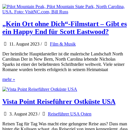
Golf-
Elite
versammelt
sich
erstmals
„Kein Ort ohne Dich“-Filmstart – Gibt es
in
ein Happy End für Scott Eastwood?
Charlotte
11. August 2023
/
Film & Musik
Der heimliche Hauptdarsteller ist die malerische Landschaft North
Carolinas Der in New Bern, North Carolina lebende Nicholas
Sparks ist einer der beliebtesten Schriftsteller weltweit. Viele seiner
Romane wurden bereits erfolgreich in seinem Heimatstaat
„Kein
mehr »
Ort
ohne
Dich“-
Filmstart
Vista Point Reiseführer Ostküste USA
–
Gibt
3. August 2023
/
Reiseführer USA Osten
es
ein
Reisen Tag für Tag Was macht eine gelungene Reise aus? Dass man
Happy
hinter die Kulissen schaut, das Reiseziel von innen kennenlernt, dass