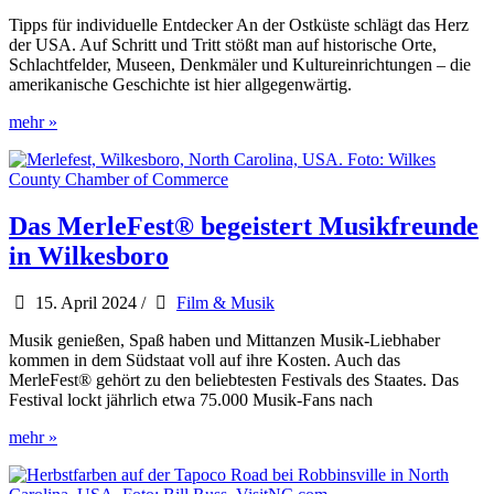
Tipps für individuelle Entdecker An der Ostküste schlägt das Herz
der USA. Auf Schritt und Tritt stößt man auf historische Orte,
Schlachtfelder, Museen, Denkmäler und Kultureinrichtungen – die
amerikanische Geschichte ist hier allgegenwärtig.
USA
mehr »
Ostküste
Reiseführer
von
Iwanowski
Das MerleFest® begeistert Musikfreunde
in Wilkesboro
15. April 2024
/
Film & Musik
Musik genießen, Spaß haben und Mittanzen Musik-Liebhaber
kommen in dem Südstaat voll auf ihre Kosten. Auch das
MerleFest® gehört zu den beliebtesten Festivals des Staates. Das
Festival lockt jährlich etwa 75.000 Musik-Fans nach
Das
mehr »
MerleFest®
begeistert