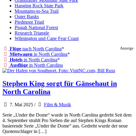
Grandfather Mountain State Park
Hanging Rock State Park
Mountains-to-Sea Trail
Outer Banks
Piedmont Triad
Pisgah National Forest
Research Triangle
Wilmington und Cape Fear Coast
Flüge
nach North Carolina
Anzeige
Mietwagen
in North Carolina
Hotels
in North Carolina
Ausflüge
in North Carolina
Stephen King sorgt für Gänsehaut in
North Carolina
7. Mai 2025
/
Film & Musik
Serie „Under the Dome“ wurde in North Carolina gedreht Seit dem
4. September strahlt Pro Sieben die auf Stephen Kings Roman
basierende Serie „Under the Dome“ aus. Gedreht wurde der neue
Quotenschlager in […]