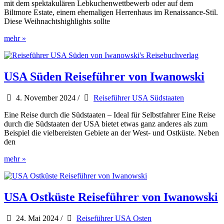
mit dem spektakulären Lebkuchenwettbewerb oder auf dem
Biltmore Estate, einem ehemaligen Herrenhaus im Renaissance-Stil.
Diese Weihnachtshighlights sollte
Die
mehr »
Vorweihnachtszeit
wird
in
Asheville
USA Süden Reiseführer von Iwanowski
groß
zelebriert
4. November 2024
/
Reiseführer USA Südstaaten
Eine Reise durch die Südstaaten – Ideal für Selbstfahrer Eine Reise
durch die Südstaaten der USA bietet etwas ganz anderes als zum
Beispiel die vielbereisten Gebiete an der West- und Ostküste. Neben
den
USA
mehr »
Süden
Reiseführer
von
Iwanowski
USA Ostküste Reiseführer von Iwanowski
24. Mai 2024
/
Reiseführer USA Osten