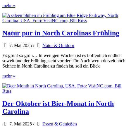
Stephen
mehr »
King
sorgt
für
Gänsehaut
in
Natur pur in North Carolinas Frühling
North
Carolina
7. Mai 2025
/
Natur & Outdoor
Es grünt so grün… In wenigen Wochen ist es hoffentlich endlich
soweit und der Frühling steht vor der Tür. Auch wenn derzeit noch
Schnee in North Carolina zu finden ist, soll ein Blick
Natur
mehr »
pur
in
North
Carolinas
Frühling
Der Oktober ist Bier-Monat in North
Carolina
7. Mai 2025
/
Essen & Genießen