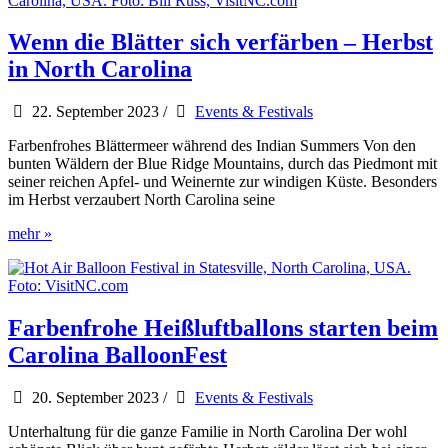
Musikfreunde
in
Wilkesboro
Wenn die Blätter sich verfärben – Herbst
in North Carolina
22. September 2023
/
Events & Festivals
Farbenfrohes Blättermeer während des Indian Summers Von den
bunten Wäldern der Blue Ridge Mountains, durch das Piedmont mit
seiner reichen Apfel- und Weinernte zur windigen Küste. Besonders
im Herbst verzaubert North Carolina seine
Wenn
mehr »
die
Blätter
sich
verfärben
–
Farbenfrohe Heißluftballons starten beim
Herbst
Carolina BalloonFest
in
North
Carolina
20. September 2023
/
Events & Festivals
Unterhaltung für die ganze Familie in North Carolina Der wohl