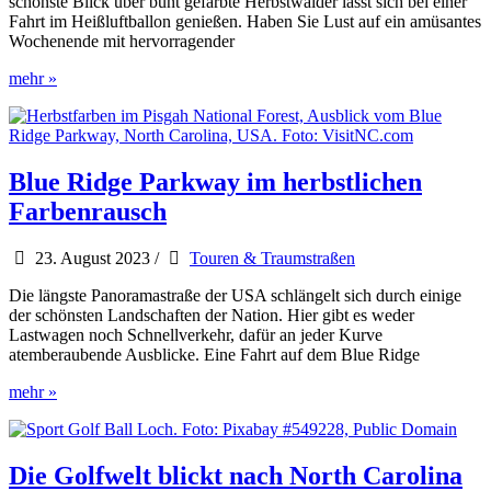
schönste Blick über bunt gefärbte Herbstwälder lässt sich bei einer
Fahrt im Heißluftballon genießen. Haben Sie Lust auf ein amüsantes
Wochenende mit hervorragender
Farbenfrohe
mehr »
Heißluftballons
starten
beim
Carolina
BalloonFest
Blue Ridge Parkway im herbstlichen
Farbenrausch
23. August 2023
/
Touren & Traumstraßen
Die längste Panoramastraße der USA schlängelt sich durch einige
der schönsten Landschaften der Nation. Hier gibt es weder
Lastwagen noch Schnellverkehr, dafür an jeder Kurve
atemberaubende Ausblicke. Eine Fahrt auf dem Blue Ridge
Blue
mehr »
Ridge
Parkway
im
herbstlichen
Die Golfwelt blickt nach North Carolina
Farbenrausch