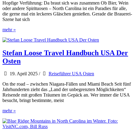
Hopfige Verführung: Da braut sich was zusammen Ob Bier, Wein
oder andere Spirituosen – North Carolina ist ein Paradies für alle,
die gerne mal ein leckeres Gläschen genießen. Gerade die Brauerei-
Szene hat sich
Der
mehr »
Oktober
ist
Bier-
Monat
Stefan Loose Travel Handbuch USA Der
in
Osten
North
Carolina
19. April 2025
/
Reiseführer USA Osten
On the road – zwischen Niagara-Fällen und Miami Beach Seit fünf
Jahrhunderten zieht das „Land der unbegrenzten Möglichkeiten“
Reisende mit großen Träumen im Gepäck an. Wer immer die USA
besucht, bringt bestimmte, meist
Stefan
mehr »
Loose
Travel
Handbuch
USA