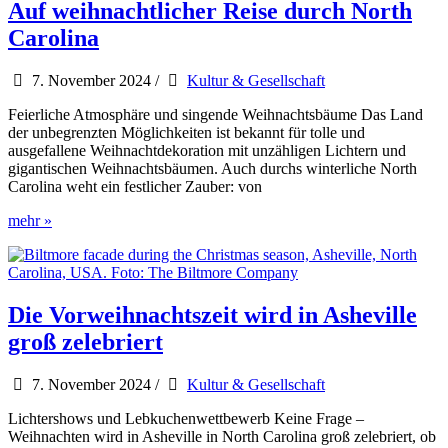
Der
Auf weihnachtlicher Reise durch North
Osten
Carolina
7. November 2024
/
Kultur & Gesellschaft
Feierliche Atmosphäre und singende Weihnachtsbäume Das Land
der unbegrenzten Möglichkeiten ist bekannt für tolle und
ausgefallene Weihnachtdekoration mit unzähligen Lichtern und
gigantischen Weihnachtsbäumen. Auch durchs winterliche North
Carolina weht ein festlicher Zauber: von
Auf
mehr »
weihnachtlicher
Reise
durch
North
Carolina
Die Vorweihnachtszeit wird in Asheville
groß zelebriert
7. November 2024
/
Kultur & Gesellschaft
Lichtershows und Lebkuchenwettbewerb Keine Frage –
Weihnachten wird in Asheville in North Carolina groß zelebriert, ob