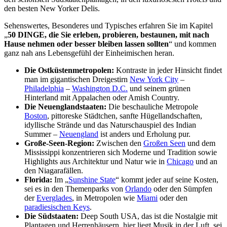
den besten New Yorker Delis.
Sehenswertes, Besonderes und Typisches erfahren Sie im Kapitel
„
50 DINGE, die Sie erleben, probieren, bestaunen, mit nach
Hause nehmen oder besser bleiben lassen sollten
“ und kommen
ganz nah ans Lebensgefühl der Einheimischen heran.
Die Ostküstenmetropolen:
Kontraste in jeder Hinsicht findet
man im gigantischen Dreigestirn
New York City
–
Philadelphia
–
Washington D.C.
und seinem grünen
Hinterland mit Appalachen oder Amish Country.
Die Neuenglandstaaten:
Die beschauliche Metropole
Boston
, pittoreske Städtchen, sanfte Hügellandschaften,
idyllische Strände und das Naturschauspiel des Indian
Summer –
Neuengland
ist anders und Erholung pur.
Große-Seen-Region:
Zwischen den
Großen Seen
und dem
Mississippi konzentrieren sich Moderne und Tradition sowie
Highlights aus Architektur und Natur wie in
Chicago
und an
den Niagarafällen.
Florida:
Im „
Sunshine State
“ kommt jeder auf seine Kosten,
sei es in den Themenparks von
Orlando
oder den Sümpfen
der
Everglades
, in Metropolen wie
Miami
oder den
paradiesischen Keys
.
Die Südstaaten:
Deep South USA, das ist die Nostalgie mit
Plantagen und Herrenhäusern, hier liegt Musik in der Luft, sei