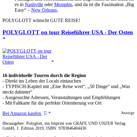
es in
Nashville
oder
Memphis
, und da ist die Faszination „Big
Easy“ –
New Orleans
.
POLYGLOTT wünscht GUTE REISE!
POLYGLOTT on tour Reiseführer USA - Der Osten
16 individuelle Touren durch die Region
- Direkt ins Leben der Locals eintauchen
- TYPISCH-Kapitel mit „Eine Reise wert“, „50 Dinge“ und „Was
steckt dahinter“
- Ausgesuchte Adressen, Veranstaltungen und Empfehlungen
- Mit Faltkarte für die perfekte Orientierung vor Ort
POLYGLOTT
Bei Amazon kaufen
Anzeige
on
Herausgeber: Polyglott, ein Imprint von GRÄFE UND UNZER Verlag
tour
GmbH, 1. Edition 2019, ISBN: 9783846404430
Reiseführer
USA