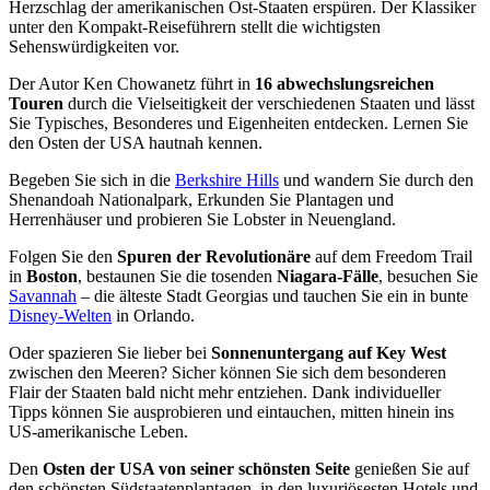
Herzschlag der amerikanischen Ost-Staaten erspüren. Der Klassiker
unter den Kompakt-Reiseführern stellt die wichtigsten
Sehenswürdigkeiten vor.
Der Autor Ken Chowanetz führt in
16 abwechslungsreichen
Touren
durch die Vielseitigkeit der verschiedenen Staaten und lässt
Sie Typisches, Besonderes und Eigenheiten entdecken. Lernen Sie
den Osten der USA hautnah kennen.
Begeben Sie sich in die
Berkshire Hills
und wandern Sie durch den
Shenandoah Nationalpark, Erkunden Sie Plantagen und
Herrenhäuser und probieren Sie Lobster in Neuengland.
Folgen Sie den
Spuren der Revolutionäre
auf dem Freedom Trail
in
Boston
, bestaunen Sie die tosenden
Niagara-Fälle
, besuchen Sie
Savannah
– die älteste Stadt Georgias und tauchen Sie ein in bunte
Disney-Welten
in Orlando.
Oder spazieren Sie lieber bei
Sonnenuntergang auf Key West
zwischen den Meeren? Sicher können Sie sich dem besonderen
Flair der Staaten bald nicht mehr entziehen. Dank individueller
Tipps können Sie ausprobieren und eintauchen, mitten hinein ins
US-amerikanische Leben.
Den
Osten der USA von seiner schönsten Seite
genießen Sie auf
den schönsten Südstaatenplantagen, in den luxuriösesten Hotels und