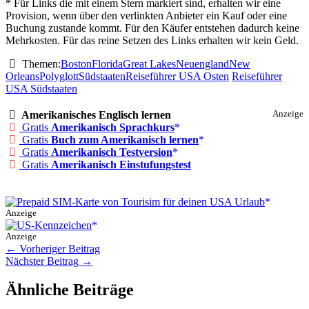
* Für Links die mit einem Stern markiert sind, erhalten wir eine
-
Provision, wenn über den verlinkten Anbieter ein Kauf oder eine
Der
Buchung zustande kommt. Für den Käufer entstehen dadurch keine
Osten
Mehrkosten. Für das reine Setzen des Links erhalten wir kein Geld.
Themen:
Boston
Florida
Great Lakes
Neuengland
New
Orleans
Polyglott
Südstaaten
Reiseführer USA Osten
Reiseführer
USA Südstaaten
Amerikanisches Englisch lernen
Anzeige
Gratis
Amerikanisch Sprachkurs
Gratis
Buch zum Amerikanisch lernen
Gratis
Amerikanisch Testversion
Gratis
Amerikanisch Einstufungstest
Anzeige
Anzeige
←
Vorheriger Beitrag
Nächster Beitrag
→
Ähnliche Beiträge