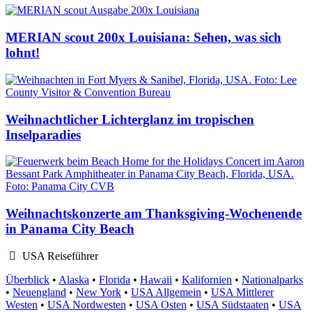
MERIAN scout 200x Louisiana: Sehen, was sich
lohnt!
Weihnachtlicher Lichterglanz im tropischen
Inselparadies
Weihnachtskonzerte am Thanksgiving-Wochenende
in Panama City Beach
USA Reiseführer
Überblick
•
Alaska
•
Florida
•
Hawaii
•
Kalifornien
•
Nationalparks
•
Neuengland
•
New York
•
USA Allgemein
•
USA Mittlerer
Westen
•
USA Nordwesten
•
USA Osten
•
USA Südstaaten
•
USA