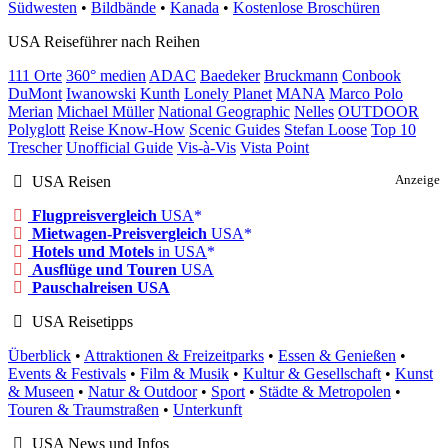
Südwesten
•
Bildbände
•
Kanada
•
Kostenlose Broschüren
USA Reiseführer nach Reihen
111 Orte
360° medien
ADAC
Baedeker
Bruckmann
Conbook
DuMont
Iwanowski
Kunth
Lonely Planet
MANA
Marco Polo
Merian
Michael Müller
National Geographic
Nelles
OUTDOOR
Polyglott
Reise Know-How
Scenic Guides
Stefan Loose
Top 10
Trescher
Unofficial Guide
Vis-à-Vis
Vista Point
USA Reisen
Anzeige
Flugpreisvergleich
USA
Mietwagen-Preisvergleich
USA
Hotels und Motels
in USA
Ausflüge und Touren
USA
Pauschalreisen USA
USA Reisetipps
Überblick
•
Attraktionen & Freizeitparks
•
Essen & Genießen
•
Events & Festivals
•
Film & Musik
•
Kultur & Gesellschaft
•
Kunst
& Museen
•
Natur & Outdoor
•
Sport
•
Städte & Metropolen
•
Touren & Traumstraßen
•
Unterkunft
USA News und Infos