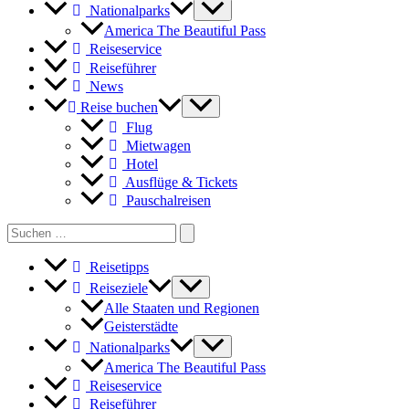
Nationalparks
America The Beautiful Pass
Reiseservice
Reiseführer
News
Reise buchen
Flug
Mietwagen
Hotel
Ausflüge & Tickets
Pauschalreisen
Search
for:
Reisetipps
Reiseziele
Alle Staaten und Regionen
Geisterstädte
Nationalparks
America The Beautiful Pass
Reiseservice
Reiseführer