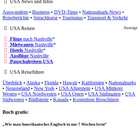
USA News und Infos
Auswandern
•
Business
•
DVD-Tipps
•
Nationalpark-News
•
Reiseberichte
•
Sprachkurse
•
Tourismus
•
Transport & Verkehr
USA Reisen
Anzeige
Flüge
nach Nashville
Mietwagen
Nashville
Hotels
Nashville
Ausflüge
Nashville
Pauschalreisen USA
USA Reiseführer
Überblick
•
Alaska
•
Florida
•
Hawaii
•
Kalifornien
•
Nationalparks
•
Neuengland
•
New York
•
USA Allgemein
•
USA Mittlerer
Westen
•
USA Nordwesten
•
USA Osten
•
USA Südstaaten
•
USA
Südwesten
•
Bildbände
•
Kanada
•
Kostenlose Broschüren
Buch gratis:
„Wie man Amerikanisches Englisch in nur 7 Wochen lernt“