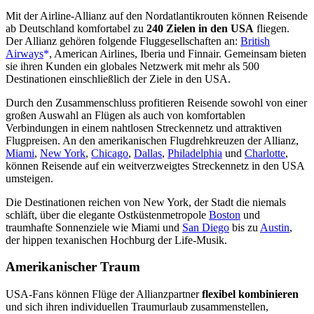
Mit der Airline-Allianz auf den Nordatlantikrouten können Reisende
ab Deutschland komfortabel zu
240 Zielen in den USA
fliegen.
Der Allianz gehören folgende Fluggesellschaften an:
British
Airways
, American Airlines, Iberia und Finnair. Gemeinsam bieten
sie ihren Kunden ein globales Netzwerk mit mehr als 500
Destinationen einschließlich der Ziele in den USA.
Durch den Zusammenschluss profitieren Reisende sowohl von einer
großen Auswahl an Flügen als auch von komfortablen
Verbindungen in einem nahtlosen Streckennetz und attraktiven
Flugpreisen. An den amerikanischen Flugdrehkreuzen der Allianz,
Miami
,
New York
,
Chicago
,
Dallas
,
Philadelphia
und
Charlotte
,
können Reisende auf ein weitverzweigtes Streckennetz in den USA
umsteigen.
Die Destinationen reichen von New York, der Stadt die niemals
schläft, über die elegante Ostküstenmetropole
Boston
und
traumhafte Sonnenziele wie Miami und
San Diego
bis zu
Austin
,
der hippen texanischen Hochburg der Life-Musik.
Amerikanischer Traum
USA-Fans können Flüge der Allianzpartner
flexibel kombinieren
und sich ihren individuellen Traumurlaub zusammenstellen,