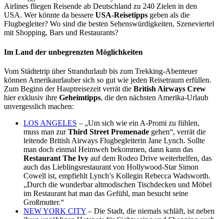
Airlines fliegen Reisende ab Deutschland zu 240 Zielen in den
USA. Wer könnte da bessere
USA-Reisetipps
geben als die
Flugbegleiter? Wo sind die besten Sehenswürdigkeiten, Szeneviertel
mit Shopping, Bars und Restaurants?
Im Land der unbegrenzten Möglichkeiten
Vom Städtetrip über Strandurlaub bis zum Trekking-Abenteuer
können Amerikaurlauber sich so gut wie jeden Reisetraum erfüllen.
Zum Beginn der Hauptreisezeit verrät die
British Airways Crew
hier exklusiv ihre
Geheimtipps
, die den nächsten Amerika-Urlaub
unvergesslich machen:
LOS ANGELES
– „Um sich wie ein A-Promi zu fühlen,
muss man zur
Third Street Promenade
gehen“, verrät die
leitende British Airways Flugbegleiterin Jane Lynch. Sollte
man doch einmal Heimweh bekommen, dann kann das
Restaurant The Ivy
auf dem Rodeo Drive weiterhelfen, das
auch das Lieblingsrestaurant von Hollywood-Star Simon
Cowell ist, empfiehlt Lynch’s Kollegin Rebecca Wadsworth.
„Durch die wunderbar altmodischen Tischdecken und Möbel
im Restaurant hat man das Gefühl, man besucht seine
Großmutter.“
NEW YORK CITY
– Die Stadt, die niemals schläft, ist neben