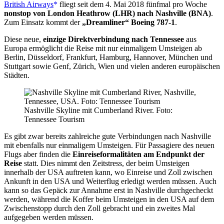
British Airways
fliegt seit dem 4. Mai 2018 fünfmal pro Woche
nonstop von London Heathrow (LHR) nach Nashville (BNA)
.
Zum Einsatz kommt der
„Dreamliner“ Boeing 787-1
.
Diese neue,
einzige Direktverbindung nach Tennessee
aus
Europa ermöglicht die Reise mit nur einmaligem Umsteigen ab
Berlin, Düsseldorf, Frankfurt, Hamburg, Hannover, München und
Stuttgart sowie Genf, Zürich, Wien und vielen anderen europäischen
Städten.
Nashville Skyline mit Cumberland River. Foto:
Tennessee Tourism
Es gibt zwar bereits zahlreiche gute Verbindungen nach Nashville
mit ebenfalls nur einmaligem Umsteigen. Für Passagiere des neuen
Flugs aber finden die
Einreiseformalitäten am Endpunkt der
Reise
statt. Dies nimmt den Zeitstress, der beim Umsteigen
innerhalb der USA auftreten kann, wo Einreise und Zoll zwischen
Ankunft in den USA und Weiterflug erledigt werden müssen. Auch
kann so das Gepäck zur Annahme erst in Nashville durchgecheckt
werden, während die Koffer beim Umsteigen in den USA auf dem
Zwischenstopp durch den Zoll gebracht und ein zweites Mal
aufgegeben werden müssen.