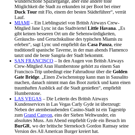
wunderschöne Spaziergänge, aber eine andere tolle
Möglichkeit die Stadt zu erkunden ist per Boot bei einer
Duck Tour
mit Flo, einem der besten Städteführer“, verrät
Lauf.
MIAMI
– Ein Lieblingsziel von British Airways Crew-
Mitglied Jane Lync ist das Stadtviertel
Little Havana
. „Es
gibt keinen besseren Ort um die Sehenswürdigkeiten,
Geräuschs- und Geruchskulisse des typischen Miamis zu
erleben“, sagt Lync und empfiehlt das
Casa Panza
, eine
traditionell spanische Taverne, in der man abends Flamenco
tanzt und die beste Sangria der Stadt bekommt.
SAN FRANCISCO
– In den Augen von British Airways
Crew-Mitglied Aran Humberstone gehört zu einem San
Francisco-Trip unbedingt eine Fahrradtour über die
Golden
Gate Bridge
. „Einen Zwischenstopp kann man in Sausalito
machen, danach nimmt man das Boot zurück und kann einen
traumhaften Ausblick auf die Stadt genießen“, empfiehlt
Humberstone.
LAS VEGAS
– Die Leiterin des British Airways
Kundenservices in Las Vegas Carly Gyde ist überzeugt:
Neben der atemberaubenden Casino-Stadt ist ein Tagestrip
zum
Grand Canyon
, eins der Sieben Weltwunder, ein
absolutes Muss. Am Abend empfiehlt Gyde ein Besuch im
BurGR
, wo der britische Sternekoch Gordon Ramsay seine
Version des All American Burger kreiert hat.