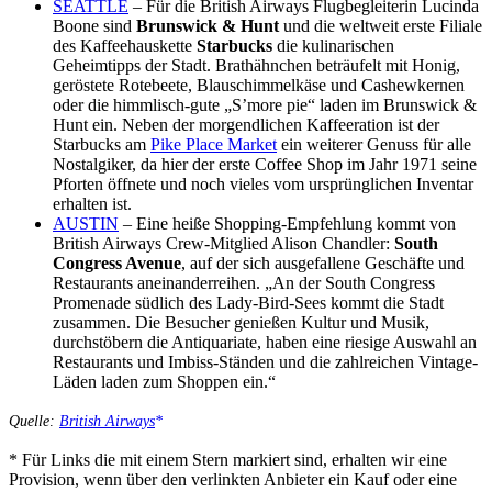
SEATTLE
– Für die British Airways Flugbegleiterin Lucinda
Boone sind
Brunswick & Hunt
und die weltweit erste Filiale
des Kaffeehauskette
Starbucks
die kulinarischen
Geheimtipps der Stadt. Brathähnchen beträufelt mit Honig,
geröstete Rotebeete, Blauschimmelkäse und Cashewkernen
oder die himmlisch-gute „S’more pie“ laden im Brunswick &
Hunt ein. Neben der morgendlichen Kaffeeration ist der
Starbucks am
Pike Place Market
ein weiterer Genuss für alle
Nostalgiker, da hier der erste Coffee Shop im Jahr 1971 seine
Pforten öffnete und noch vieles vom ursprünglichen Inventar
erhalten ist.
AUSTIN
– Eine heiße Shopping-Empfehlung kommt von
British Airways Crew-Mitglied Alison Chandler:
South
Congress Avenue
, auf der sich ausgefallene Geschäfte und
Restaurants aneinanderreihen. „An der South Congress
Promenade südlich des Lady-Bird-Sees kommt die Stadt
zusammen. Die Besucher genießen Kultur und Musik,
durchstöbern die Antiquariate, haben eine riesige Auswahl an
Restaurants und Imbiss-Ständen und die zahlreichen Vintage-
Läden laden zum Shoppen ein.“
Quelle:
British Airways
* Für Links die mit einem Stern markiert sind, erhalten wir eine
Provision, wenn über den verlinkten Anbieter ein Kauf oder eine