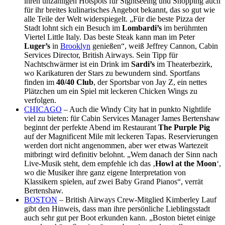
ihren unzähligen Hotspots für Sightseeing und Shopping auch
für ihr breites kulinarisches Angebot bekannt, das so gut wie
alle Teile der Welt widerspiegelt. „Für die beste Pizza der
Stadt lohnt sich ein Besuch im
Lombardi’s
im berühmten
Viertel Little Italy. Das beste Steak kann man im Peter
Luger’s
in
Brooklyn
genießen“, weiß Jeffrey Cannon, Cabin
Services Director, British Airways. Sein Tipp für
Nachtschwärmer ist ein Drink im
Sardi’s
im Theaterbezirk,
wo Karikaturen der Stars zu bewundern sind. Sportfans
finden im
40/40 Club
, der Sportsbar von Jay Z, ein nettes
Plätzchen um ein Spiel mit leckeren Chicken Wings zu
verfolgen.
CHICAGO
– Auch die Windy City hat in punkto Nightlife
viel zu bieten: für Cabin Services Manager James Bertenshaw
beginnt der perfekte Abend im Restaurant
The Purple Pig
auf der Magnificent Mile mit leckeren Tapas. Reservierungen
werden dort nicht angenommen, aber wer etwas Wartezeit
mitbringt wird definitiv belohnt. „Wem danach der Sinn nach
Live-Musik steht, dem empfehle ich das ‚
Howl at the Moon
‘,
wo die Musiker ihre ganz eigene Interpretation von
Klassikern spielen, auf zwei Baby Grand Pianos“, verrät
Bertenshaw.
BOSTON
– British Airways Crew-Mitglied Kimberley Lauf
gibt den Hinweis, dass man ihre persönliche Lieblingsstadt
auch sehr gut per Boot erkunden kann. „Boston bietet einige