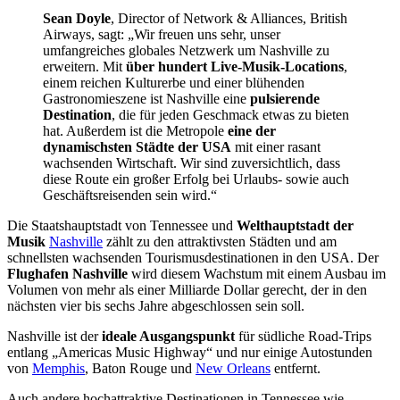
Sean Doyle
, Director of Network & Alliances, British
Airways, sagt: „Wir freuen uns sehr, unser
umfangreiches globales Netzwerk um Nashville zu
erweitern. Mit
über hundert Live-Musik-Locations
,
einem reichen Kulturerbe und einer blühenden
Gastronomieszene ist Nashville eine
pulsierende
Destination
, die für jeden Geschmack etwas zu bieten
hat. Außerdem ist die Metropole
eine der
dynamischsten Städte der USA
mit einer rasant
wachsenden Wirtschaft. Wir sind zuversichtlich, dass
diese Route ein großer Erfolg bei Urlaubs- sowie auch
Geschäftsreisenden sein wird.“
Die Staatshauptstadt von Tennessee und
Welthauptstadt der
Musik
Nashville
zählt zu den attraktivsten Städten und am
schnellsten wachsenden Tourismusdestinationen in den USA. Der
Flughafen Nashville
wird diesem Wachstum mit einem Ausbau im
Volumen von mehr als einer Milliarde Dollar gerecht, der in den
nächsten vier bis sechs Jahre abgeschlossen sein soll.
Nashville ist der
ideale Ausgangspunkt
für südliche Road-Trips
entlang „Americas Music Highway“ und nur einige Autostunden
von
Memphis
, Baton Rouge und
New Orleans
entfernt.
Auch andere hochattraktive Destinationen in Tennessee wie