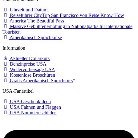
Uhrzeit und Datum
Reiseführer CityTrip San Francisco von Reise Know-How
America The Beautiful Pass
Massive Gebührenerhöhung in Nationalparks für internationale
Touristen
Amerikanisch Sprachkurse
Information
Aktueller Dollarkurs
Benzinpreise USA
Wettervorhersage USA
Kostenlose Broschüren
Gratis Amerikanisch Sprachkurs
USA-Fanartikel
USA Geschenkideen
USA Fahnen und Flaggen
USA Nummernschilder